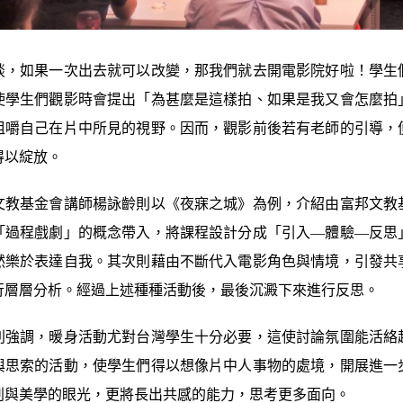
談，如果一次出去就可以改變，那我們就去開電影院好啦！學生
使學生們觀影時會提出「為甚麼是這樣拍、如果是我又會怎麼拍
咀嚼自己在片中所見的視野。因而，觀影前後若有老師的引導，
得以綻放。
文教基金會講師楊詠齡則以《夜寐之城》為例，介紹由富邦文教
「過程戲劇」的概念帶入，將課程設計分成「引入—體驗—反思
然樂於表達自我。其次則藉由不斷代入電影角色與情境，引發共
行層層分析。經過上述種種活動後，最後沉澱下來進行反思。
別強調，暖身活動尤對台灣學生十分必要，這使討論氛圍能活絡
與思索的活動，使學生們得以想像片中人事物的處境，開展進一
判與美學的眼光，更將長出共感的能力，思考更多面向。