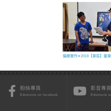
偏鄉實作✭2018【東區】臺
粉絲專頁
影音專
Edumovie on facebook
Edumovie o