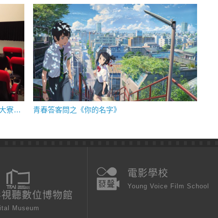
觀影體驗✭2018⟪給親愛的孩子⟫映後座談｜大寮國小
青春答客問之《你的名字》
電影學校
Young Voice Film School
影視聽數位博物館
ital Museum