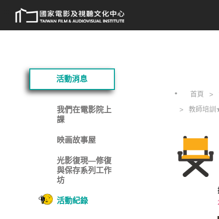
跳
:::
到
主
要
內
容
:::
活動消息
首頁
教師培訓★
我們在電影院上
課
映画故事屋
光影復現—修復
與保存系列工作
坊
活動紀錄