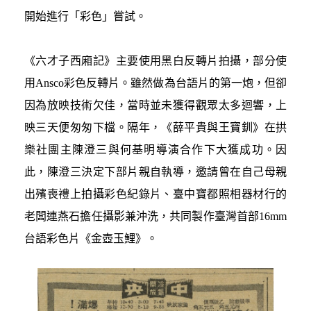
開始進行「彩色」嘗試。
《六才子西廂記》主要使用黑白反轉片拍攝，部分使
用Ansco彩色反轉片。雖然做為台語片的第一炮，但卻
因為放映技術欠佳，當時並未獲得觀眾太多迴響，上
映三天便匆匆下檔。隔年，《薛平貴與王寶釧》在拱
樂社團主陳澄三與何基明導演合作下大獲成功。因
此，陳澄三決定下部片親自執導，邀請曾在自己母親
出殯喪禮上拍攝彩色紀錄片、臺中寶都照相器材行的
老闆連燕石擔任攝影兼沖洗，共同製作臺灣首部16mm
台語彩色片《金壺玉鯉》。