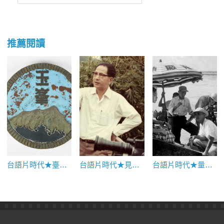
推薦閱讀
台語片時代★臺灣也曾有過夢工廠？玉峯影業湖山製片廠的故事
台語片時代★見證臺灣影史的辛奇導演
台語片時代★量產的拍攝模式：李泉溪與金山電影製片廠