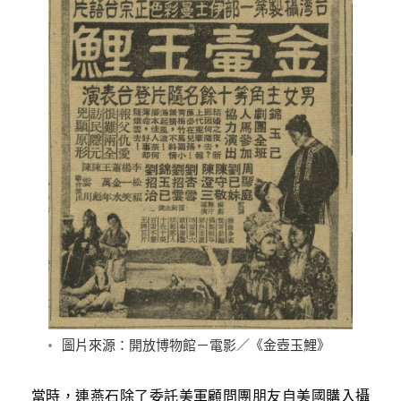
圖片來源：開放博物館－電影／《金壺玉鯉》
當時，連燕石除了委託美軍顧問團朋友自美國購入攝