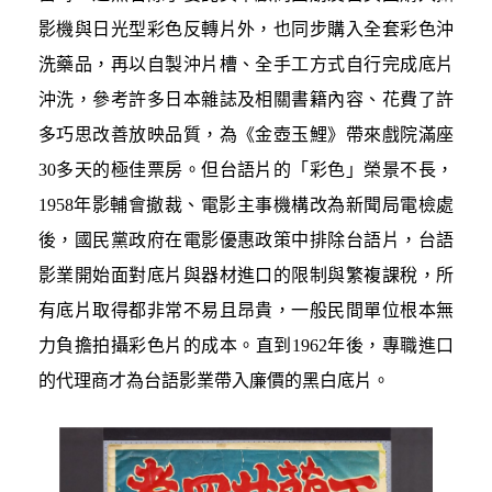
影機與日光型彩色反轉片外，也同步購入全套彩色沖
洗藥品，再以自製沖片槽、全手工方式自行完成底片
沖洗，參考許多日本雜誌及相關書籍內容、花費了許
多巧思改善放映品質，為《金壺玉鯉》帶來戲院滿座
30多天的極佳票房。但台語片的「彩色」榮景不長，
1958年影輔會撤裁、電影主事機構改為新聞局電檢處
後，國民黨政府在電影優惠政策中排除台語片，台語
影業開始面對底片與器材進口的限制與繁複課稅，所
有底片取得都非常不易且昂貴，一般民間單位根本無
力負擔拍攝彩色片的成本。直到1962年後，專職進口
的代理商才為台語影業帶入廉價的黑白底片。