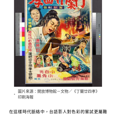
圖片來源：開放博物館－文物／《丁蘭廿四孝》
印刷海報
在這樣時代脈絡中，台語影人對色彩的嘗試更屬難