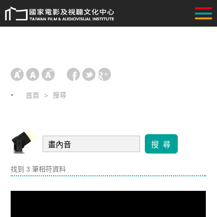
搜尋
首頁
搜 尋
找到 3 筆相符資料