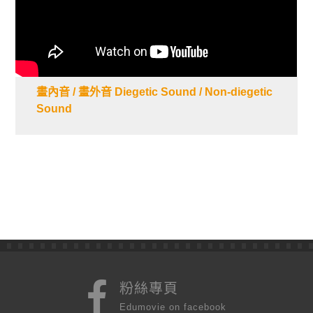
畫內音 / 畫外音 Diegetic Sound / Non-diegetic
Sound
粉絲專頁
Edumovie on facebook