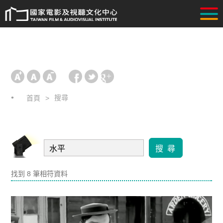
搜尋
首頁
搜 尋
找到 8 筆相符資料