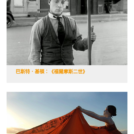
巴斯特．基頓：《福爾摩斯二世》