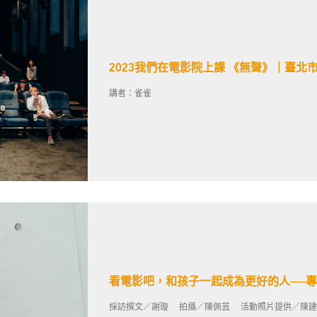
2023我們在電影院上課 《無聲》｜臺
講者：雀雀
看電影吧，和孩子一起成為更好的人──
採訪撰文／謝璇 拍攝／陳佩芸 活動照片提供／陳建