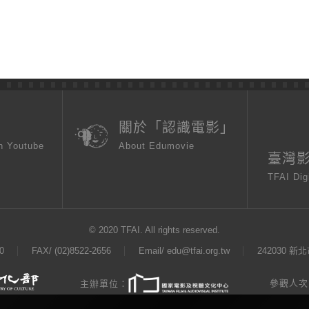
頁
關於「認識電影」
n Youtube
About Edumovie
臺灣
TFAI Dig
© 2020 TFAI. All rights reserved.
0
FAX/ (02)8522-2656
Email/
edu@tfai.org.tw
242030 
參觀人次：
主辦單位：