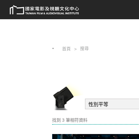
跳
:::
到
主
要
內
容
搜尋
首頁
找到 3 筆相符資料