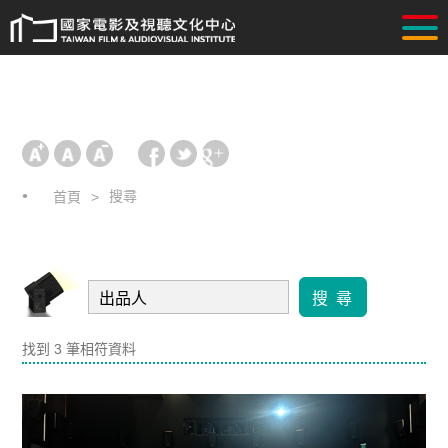
搜尋
首頁
搜 尋
找到 3 筆相符資料