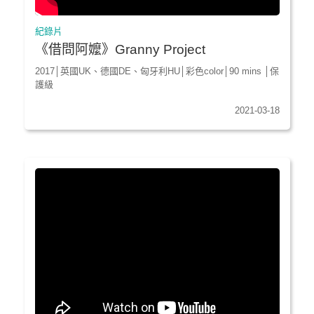
紀錄片
《借問阿嬤》Granny Project
2017│英國UK、德國DE、匈牙利HU│彩色color│90 mins │保
護級
2021-03-18