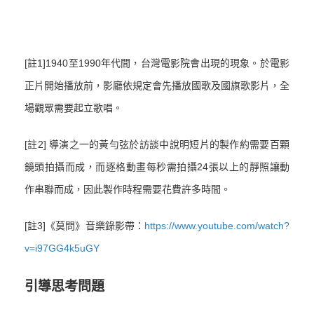
[註1]
1940至1990年代間，台灣電影院會出現的現象。於電影
正片開始播放前，影廳依規定會先播放國歌及國旗歌影片，全
場觀眾需要起立歌唱。
[註2] 導演之一的黃勻弦於訪談中說明短片的製作約需要百顆
鏡頭拍攝而成，而逐格動畫每秒需拍攝24張以上的靜照讓動
作串聯而成，因此製作時程需要花費許多時間。
[註3]《莫問》音樂錄影帶：
https://www.youtube.com/watch?
v=i97GG4k5uGY
引導思考問題