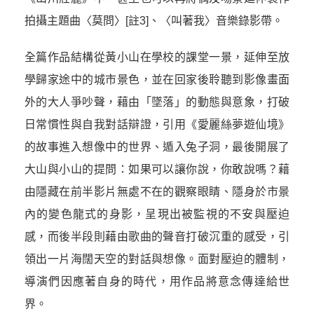
拍攝主題曲〈莫問〉
[註3]
、〈叫著我〉音樂錄影帶。
全篇作品結構從黃小山在學校的課堂一景，延伸至放
學歸家途中的城市景色，並在回家後聆聽到影像畫面
外的大人爭吵聲，藉由「墜落」的動態與意象，打破
日常慣性與自我對話辯證，引用《愛麗絲夢遊仙境》
的故事進入想像中的世界、遁入兔子洞，最後開展了
大山與小山的提問：如果可以讓你說，你敢說嗎？藉
由隱藏在前半影片無處不在的觀察眼睛、隱身於市景
內的變色龍式的身影，呈現出被監視的不安與壓迫
感，而後半段則藉由歌曲的聲音打破沉重的感受，引
領出一片海闊天空的對話與想像。面對壓迫的體制，
導演們因應著自身的時代，用作品將意念傳達給世
界。