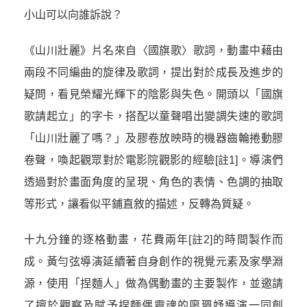
小山可以向誰訴說？
《山川壯麗》片名來自〈國旗歌〉歌詞，動畫中藉由
兩段不同編曲的旋律及歌詞，提出對於成長及進步的
疑問，看見榮耀光輝下的陰影與失色。開頭以「國旗
歌請起立」的字卡，搭配以童聲唱出變調失速的歌詞
「山川壯麗了嗎？」及膠卷放映時的機器齒輪捲動膠
卷聲，喚起觀眾對於電影院觀影的經驗
[註1]
。導演們
透過對於畫面角度的呈現、角色的表情、色調的抽取
等形式，讓看似平鋪直敘的描述，反轉為質疑。
十九分鐘的逐格動畫，花費兩年
[註2]
的時間製作而
成。黃勻弦導演延續著自身創作的視覺元素及家學淵
源，使用「捏麵人」做為偶動畫的主要製作，並邀請
了擅於觀察及賦予捏麵偶靈魂的廖珮妤導演一同創