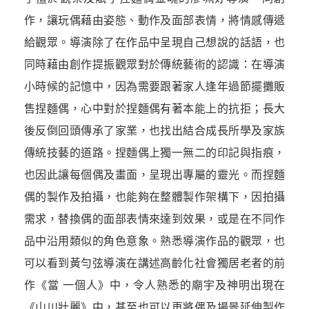
作，讓玩偶藉由姿態、動作及面部表情，將情感傳遞
給觀眾。導演除了在作品中呈現自己想說的話語，也
同時藉由創作提振觀眾對於傳統藝術的認識：在導演
小時候的記憶中，因為需要跟著家人逢年過節擺攤販
售捏麵偶，心中對於捏麵偶有著本能上的抗拒；長大
後反倒回頭傳承了家業，也找出結合成長所學及家族
傳統技藝的道路。捏麵偶上獨一無二的印記與指痕，
也因此讓每個偶及畫面，呈現出專屬的靈光。而捏麵
偶的製作及拍攝，也能夠在整體製作架構下，因拍攝
需求，替換偶的面部表情來達到效果，或是在不同作
品中沿用類似的角色意象。熟悉導演作品的觀眾，也
可以看到黃勻弦導演在講述高齡化社會獨居老者的前
作《當 一個人》中，令人熟悉的廟宇及神明出現在
《山川壯麗》中，甚至也可以再將偶及場景延伸製作