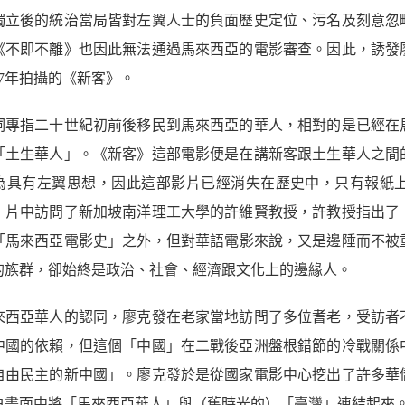
獨立後的統治當局皆對左翼人士的負面歷史定位、污名及刻意忽
《不即不離》也因此無法通過馬來西亞的電影審查。因此，誘發
27年拍攝的《新客》。
詞專指二十世紀初前後移民到馬來西亞的華人，相對的是已經在
「土生華人」。《新客》這部電影便是在講新客跟土生華人之間
為具有左翼思想，因此這部影片已經消失在歷史中，只有報紙
》片中訪問了新加坡南洋理工大學的許維賢教授，許教授指出了
「馬來西亞電影史」之外，但對華語電影來說，又是邊陲而不被
的族群，卻始終是政治、社會、經濟跟文化上的邊緣人。
來西亞華人的認同，廖克發在老家當地訪問了多位耆老，受訪者
中國的依賴，但這個「中國」在二戰後亞洲盤根錯節的冷戰關係
自由民主的新中國」。廖克發於是從國家電影中心挖出了許多華
白畫面中將「馬來西亞華人」與（舊時光的）「臺灣」連結起來