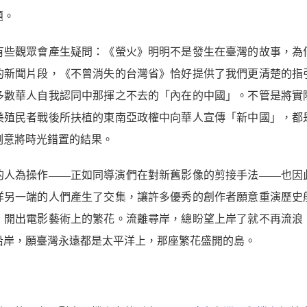
題。
有些觀眾會產生疑問：《螢火》明明不是發生在臺灣的故事，為
的新聞片段，《不曾消失的台灣省》恰好提供了我們更清楚的指
多數華人自我認同中那揮之不去的「內在的中國」。不管是將實
美殖民者戰後所扶植的東南亞政權中向華人宣傳「新中國」，都
刻意將時光錯置的結果。
的人為操作——正如同導演們在對新舊影像的剪接手法——也因
洋另一端的人們產生了交集，讓許多優秀的創作者願意重演歷史
，開出電影藝術上的繁花。流離尋岸，總盼望上岸了就不再流浪
沿岸，願臺灣永遠都是太平洋上，那座繁花盛開的島。