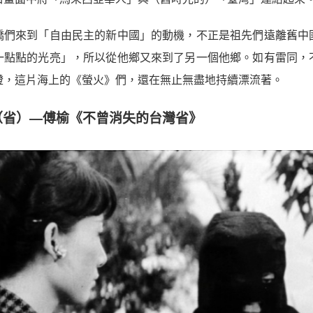
僑們來到「自由民主的新中國」的動機，不正是祖先們遠離舊中
一點點的光亮」，所以從他鄉又來到了另一個他鄉。如有雷同，
燈，這片海上的《螢火》們，還在無止無盡地持續漂流著。
（省）—傅榆《不曾消失的台灣省》