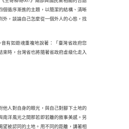
王哥柳哥007》兩部與國民黨相關的台語
四個循序漸進的主題，以簡潔的結構、清晰
到外，談論自己怎麼從一個外人的心態，找
外音有如遊魂重複地說著：「臺灣省政府您
結束時，台灣省也將隨著省政府虛級化走入
對他人對自身的眼光，與自己對腳下土地的
與南洋風光之間那若即若離的敘事美感。另
渴望被認同的土地。用不同的距離，講著相