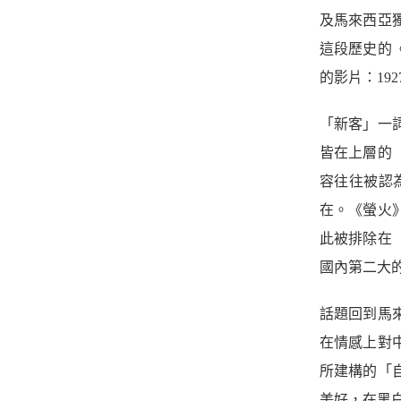
及馬來西亞
這段歷史的
的影片：19
「新客」一
皆在上層的
容往往被認
在。《螢火
此被排除在
國內第二大
話題回到馬
在情感上對
所建構的「
美好，在黑