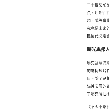
二十世紀前
決，思想百
想，或許僅
究竟是未來
民後代必定
時光異邦
廖克發導演來
的劇情短片
目。除了劇
錄片影展的
了廖克發拍
《不即不離