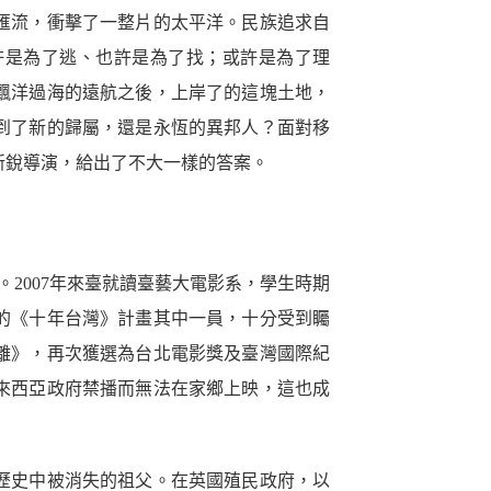
匯流，衝擊了一整片的太平洋。民族追求自
許是為了逃、也許是為了找；或許是為了理
飄洋過海的遠航之後，上岸了的這塊土地，
到了新的歸屬，還是永恆的異邦人？面對移
新銳導演，給出了不大一樣的答案。
庭。2007年來臺就讀臺藝大電影系，學生時期
的《十年台灣》計畫其中一員，十分受到矚
不離》，再次獲選為台北電影獎及臺灣國際紀
來西亞政府禁播而無法在家鄉上映，這也成
歷史中被消失的祖父。在英國殖民政府，以