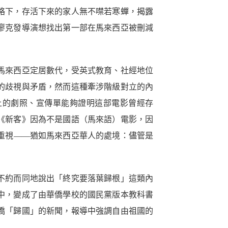
略下，存活下來的家人無不噤若寒蟬，揭露
廖克發導演想找出第一部在馬來西亞被刪減
馬來西亞定居數代，受英式教育、社經地位
的歧視與矛盾，然而這種牽涉階級對立的內
上的劇照、宣傳單能夠證明這部電影曾經存
《新客》因為不是國語（馬來語）電影，因
重視——猶如馬來西亞華人的處境：儘管是
不約而同地說出「終究要落葉歸根」這類內
中，變成了由華僑學校的國民黨版本教科書
僑「歸國」的新聞，報導中強調自由祖國的
。