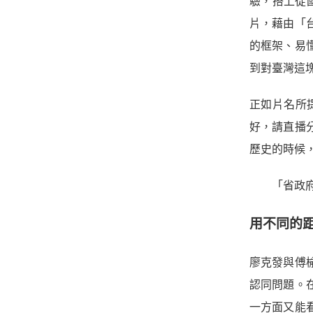
驗，搭上從
片，藉由「
的框架、易
到對臺灣這
正如片名所
好，請直播
歷史的時候
「省政府
用不同的
廖克發與傅
認同問題。
一方面又能