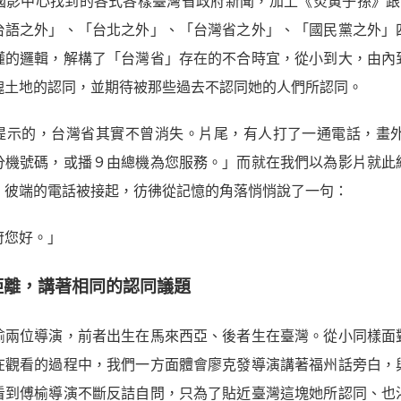
國影中心找到的各式各樣臺灣省政府新聞，加上《炎黃子孫》跟《
台語之外」、「台北之外」、「台灣省之外」、「國民黨之外」
懂的邏輯，解構了「台灣省」存在的不合時宜，從小到大，由內
塊土地的認同，並期待被那些過去不認同她的人們所認同。
提示的，台灣省其實不曾消失。片尾，有人打了一通電話，畫
分機號碼，或播９由總機為您服務。」而就在我們以為影片就此
，彼端的電話被接起，彷彿從記憶的角落悄悄說了一句：
您好。」
距離，講著相同的認同議題
榆兩位導演，前者出生在馬來西亞、後者生在臺灣。從小同樣面
在觀看的過程中，我們一方面體會廖克發導演講著福州話旁白，
看到傅榆導演不斷反詰自問，只為了貼近臺灣這塊她所認同、也