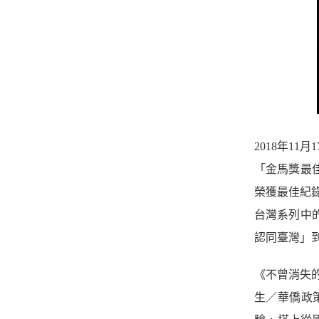
2018年11
「金馬獎最
榮獲最佳紀
台灣系列中
認同臺灣」
《不曾消失
生／華僑政