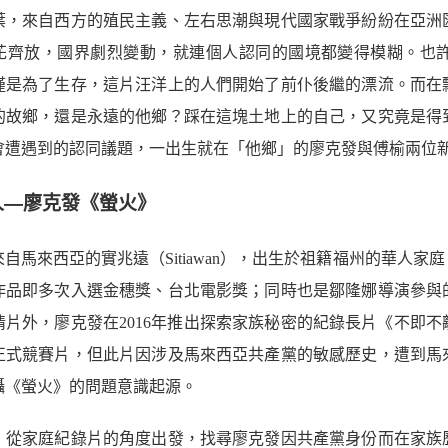
葉，來自西方的殖民主義、左右思潮與現代國家戰爭紛紛在亞洲
花齊放，國界劇烈變動，就連個人認同的國境都變得模糊。也
僅是為了生存，這片汪洋上的人們開始了前仆後繼的漂流。而在
的故鄉，還是永遠的他鄉？踩在這塊土地上的自己，又究竟是得
會遭遇到的認同議題，一出生就在「他鄉」的廖克發與傅榆兩位
人—廖克發《螢火》
自馬來西亞的實兆遠（Sitiawan），出生於祖籍福州的華人家
作品即多次入選金穗獎、台北電影獎；同時也是鄒隆娜導演參與
情片外，廖克發在2016年推出探索家族秘密的紀錄長片《不即
正式競賽片，但此片因涉及馬來西亞共產黨的敏感歷史，遭到馬
攝《螢火》的問題意識起源。
》從家庭紀錄片的角度出發，找尋廖克發因共產黨身份而在家族