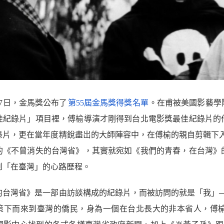
月17日，金馬獎公布了
第55屆金馬獎得獎名單
。在甫被美國影藝學
佳紀錄片」項目裡，傅榆導演才剛得到台北電影獎最佳紀錄片的
錄片，更在當年度精銳盡岀的大師陣容中，在傅榆的親自剪輯下入
的《不曾消失的台灣省》，其實就宛如《我們的青春，在台灣》
到「在臺灣」的心路歷程。
的台灣省》是一部由訪談構成的紀錄片，而被訪問的就是「我」─
策下而來到臺灣的僑民，身為一個在台北長大的非本省人，傅