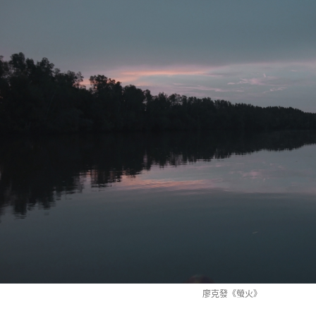
廖克發《螢火》