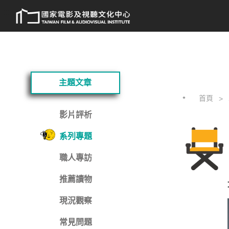
跳
:::
到
主
要
內
容
:::
主題文章
首頁
影片評析
系列專題
職人專訪
推薦讀物
現況觀察
常見問題