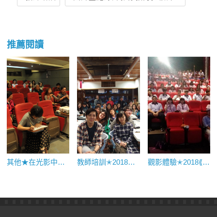
推薦閱讀
其他★在光影中閱讀──從文學改編電影談高中國文課本小說家
教師培訓✭2018東區共備培訓課程活動側記(一)
觀影體驗✭2018⟪龍門客棧⟫映後座談｜玉里高中