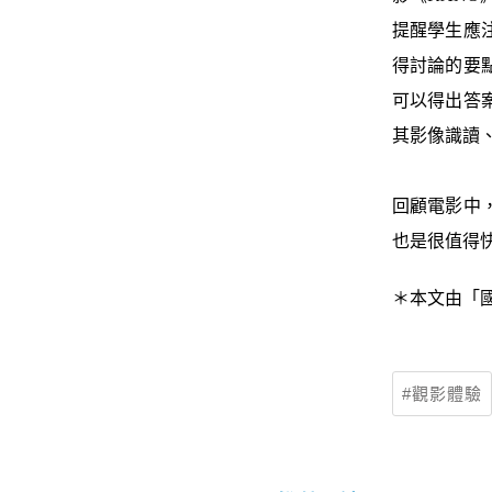
提醒學生應
得討論的要
可以得出答
其影像識讀
回顧電影中
也是很值得
＊本文由「
觀影體驗