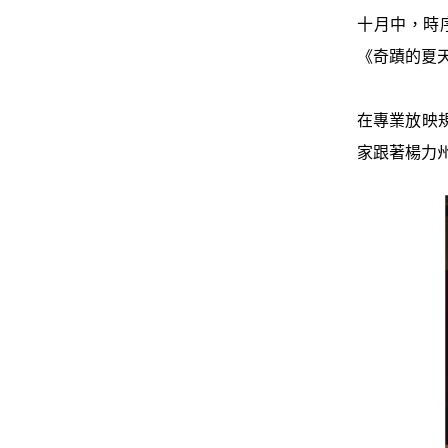
十月中，時
《奇蹟的夏
在專業放映
家跟著楊力