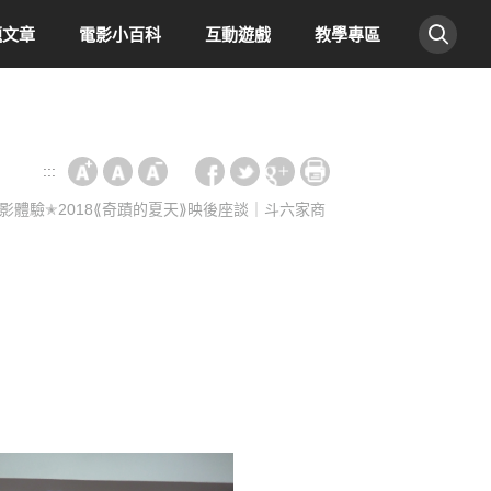
題文章
電影小百科
互動遊戲
教學專區
:::
影體驗✭2018⟪奇蹟的夏天⟫映後座談｜斗六家商