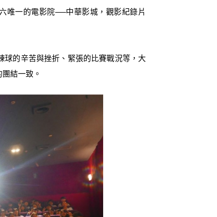
六唯一的電影院──中華影城，觀影紀錄片
練球的辛苦與挫折、緊張的比賽戰況等，大
的團結一致。