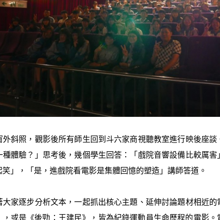
窗外斜照，觀影後所有師生回到斗六家商視聽教室進行映後座談
一種體驗？」思考後，幾個學生回答：「戲院音響設備比較厲害
起笑」，「是，進戲院看電影是集體回憶的塑造」講師答道。
著大家逐步分析文本，一起抓出核心主題、延伸討論題材相近的
O》，或是《後勁：王建民》，皆為紀錄運動員生命歷程的電影。