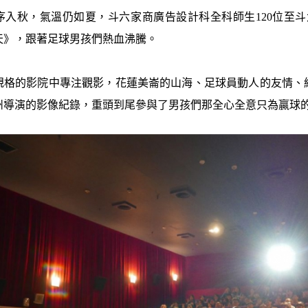
序入秋，氣溫仍如夏，斗六家商廣告設計科全科師生120位至斗
天》，跟著足球男孩們熱血沸騰。
規格的影院中專注觀影，花蓮美崙的山海、足球員動人的友情、
州導演的影像紀錄，重頭到尾參與了男孩們那全心全意只為贏球