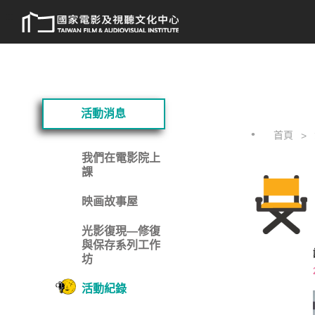
跳
:::
到
主
要
內
容
:::
活動消息
首頁
我們在電影院上
課
映画故事屋
光影復現—修復
與保存系列工作
坊
活動紀錄