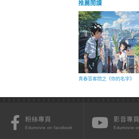
推薦閱讀
青春答客問之《你的名字》
粉絲專頁
影音專
Edumovie on facebook
Edumovie o