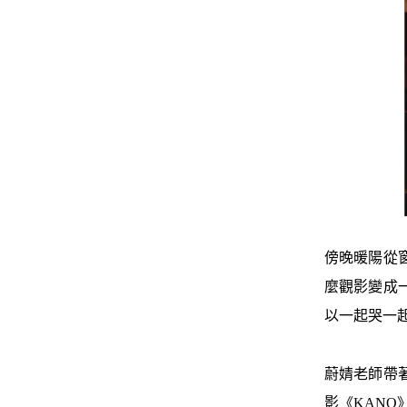
傍晚暖陽從
麼觀影變成
以一起哭一
蔚婧老師帶
影《KAN