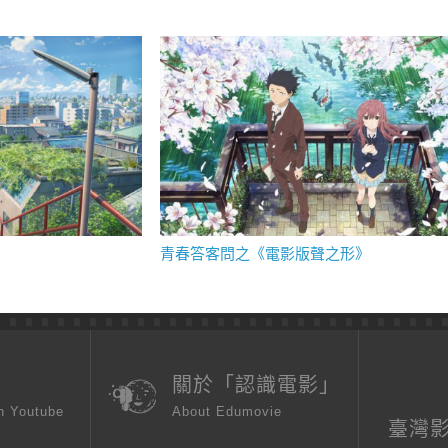
青春答客問之《電影版聲之形》
頁
關於「認識電影」
n Youtube
About Edumovie
臺灣