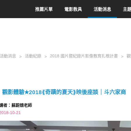
推薦片單
電影教具
活動消息
主
活動消息
活動紀錄
2018 國片暨紀錄片影像教育扎根計畫
觀
觀影體驗✭2018⟪奇蹟的夏天⟫映後座談｜斗六家商
講者：蘇蔚婧老師
2018-10-21