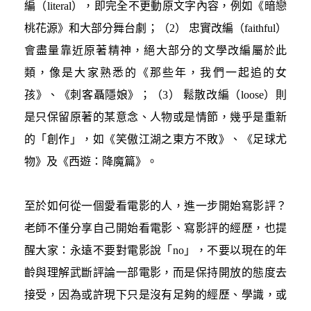
編（literal），即完全不更動原文字內容，例如《暗戀
桃花源》和大部分舞台劇；（2） 忠實改編（faithful）
會盡量靠近原著精神，絕大部分的文學改編屬於此
類，像是大家熟悉的《那些年，我們一起追的女
孩》、《刺客聶隱娘》；（3） 鬆散改編（loose）則
是只保留原著的某意念、人物或是情節，幾乎是重新
的「創作」，如《笑傲江湖之東方不敗》、《足球尤
物》及《西遊：降魔篇》。
至於如何從一個愛看電影的人，進一步開始寫影評？
老師不僅分享自己開始看電影、寫影評的經歷，也提
醒大家：永遠不要對電影說「no」，不要以現在的年
齡與理解武斷評論一部電影，而是保持開放的態度去
接受，因為或許現下只是沒有足夠的經歷、學識，或