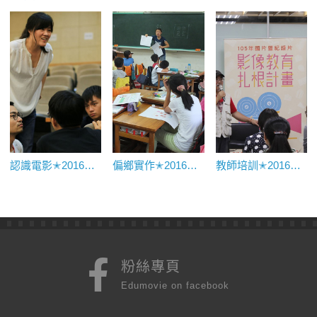
認識電影✭2016電影與性別、影評寫作練習
偏鄉實作✭2016【北區】新北市屈尺國小
教師培訓✭2016與導演對話——《如歌的行板》
粉絲專頁
Edumovie on facebook