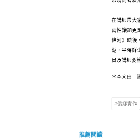
眼睛閃著淚
在講師帶大
兩性議題更
條河》映後
湖，平時鮮
員及講師要簽
＊本文由「
偏鄉實作
推薦閱讀