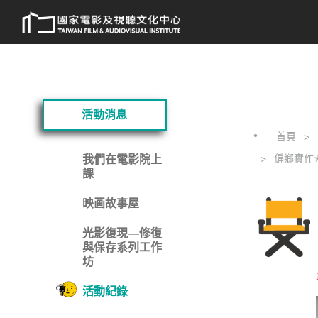
跳
:::
到
主
要
內
容
:::
活動消息
首頁
偏鄉實作
我們在電影院上
課
映画故事屋
光影復現—修復
與保存系列工作
坊
活動紀錄