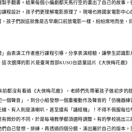
繪製手翻書。結果每個小編劇都天馬行空的畫出了自己的故事，
的課程設計，孩子們更理解電影原理了。現場也將國家電影中心
賞，孩子們說這就像是古早廟口前放電影一樣，紛紛席地而坐，
營」由表演工作者進行課程引導，分享表演經驗，讓學生認識影
。這次選擇的影片是臺灣首部KUSO台語童話片《大俠梅花鹿》
事前都沒有看過《大俠梅花鹿》，老師們先帶著孩子做初步的
配一個聲音」，到分小組發想一個重複動作及聲音的「仿機器練
天線、有人則是演喇叭，甚至還有「誦經機」！不得不佩服每位
是有微妙的不同，於是每場教學都須適時調整。有的學校挑出三
他們自己發想、排練，再透過四個分鏡，演出屬於自己的版本。