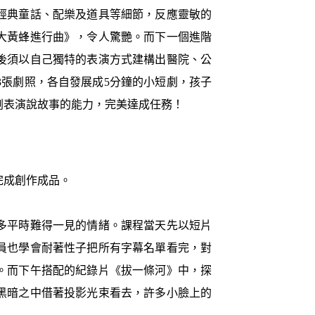
經典童話、配樂及道具等細節，反應靈敏的
大黃蜂進行曲》，令人驚艷。而下一個進階
後須以自己獨特的表演方式建構出醫院、公
張劇照，各自發展成5分鐘的小短劇，孩子
劇表演說故事的能力，完美達成任務！
完成創作成品。
多平時難得一見的情緒。課程當天先以短片
員也學會耐著性子把所有字幕名單看完，對
。而下午搭配的紀錄片《拔一條河》中，探
黑暗之中借著投影光束看去，許多小臉上的