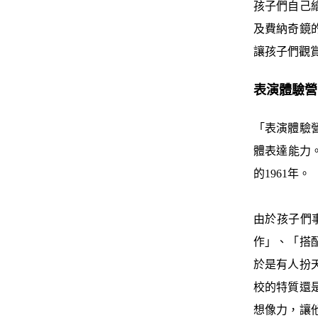
孩子們自己
及費納奇鏡
讓孩子們觀
表演體驗營
「表演體驗
體表達能力
的1961年。
由於孩子們
作」、「搭
於是有人扮
校的特質還
想像力，讓