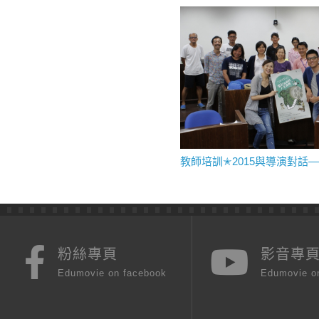
教師培訓✭2015與導演對話
粉絲專頁
影音專
Edumovie on facebook
Edumovie o