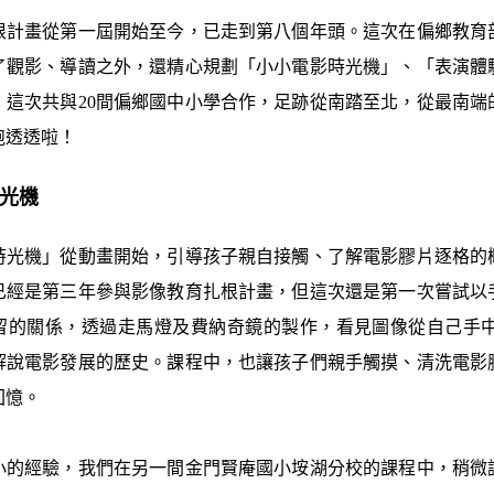
根計畫從第一屆開始至今，已走到第八個年頭。這次在偏鄉教育
了觀影、導讀之外，還精心規劃「小小電影時光機」、「表演體
，這次共與20間偏鄉國中小學合作，足跡從南踏至北，從最南端
跑透透啦！
時光機
時光機」從動畫開始，引導孩子親自接觸、了解電影膠片逐格的
已經是第三年參與影像教育扎根計畫，但這次還是第一次嘗試以
留的關係，透過走馬燈及費納奇鏡的製作，看見圖像從自己手
解說電影發展的歷史。課程中，也讓孩子們親手觸摸、清洗電影
回憶。
小的經驗，我們在另一間金門賢庵國小垵湖分校的課程中，稍微