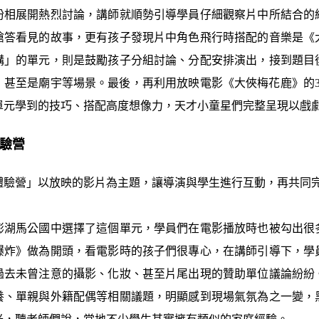
扮相展開熱烈討論，講師就順勢引導學員仔細觀察片中所結合的
搶答看見的故事，更有孩子發現片中角色飛行時搭配的音樂是《
構」的單元，則是鼓勵孩子分組討論、分配安排演出，接到題目
，甚至是廟宇等場景。最後，再利用放映電影《大俠梅花鹿》的3
單元學到的技巧、搭配高度想像力，天才小童星們完整呈現以戲
體驗營
體驗營」以放映的影片為主題，讓導演與學生進行互動，再共同
澎湖馬公國中選擇了這個單元，學員們在電影播放時也被勾出很
爆炸》做為開頭，看電影時的孩子們很專心，在講師引導下，學
過去未曾注意的攝影、化妝、甚至片尾出現的贊助單位議論紛紛
養、單親與外籍配偶等相關議題，明顯感到現場氣氛為之一變，