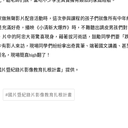
光，聽老師們說，當地不少學生其實擁有類似的家庭經驗。
家做無聲影片配音活動時，這次參與課程的孩子們就像所有中年
是充滿好奇，播映《小清新大爆炸》時，不難聽出調皮男孩們對
，片中的阿忠大哥驚喜現身，藉著拔河術語，鼓勵同學們要「
少有影人來訪，現場同學們紛紛拿出奇異筆、端著國文講義、甚
名，現場簡直high翻了！
國片暨紀錄片影像教育扎根計畫」提供。
國片暨紀錄片影像教育扎根計畫