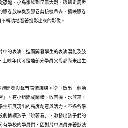
從恐龍、小鳥家族到昆蟲大戰，透過走馬燈
的膠卷放映機及膠卷剪接機帶去，播映膠卷
目不轉睛地看著投影出來的影像。
片中的表演，進而開發學生的表演潛能及肢
，上映年代可是連部分學員父母都尚未出生
肢體開發與聲音表情訓練。從「做出一個動
習」。有小組變成鬧鐘、收音機、水族箱，
學生所展現出的高度創意與活力。不過各學
段劇情讓孩子「跳著看」，激發出孩子們的
另有學校的學員們，因對片中演員穿著獸裝