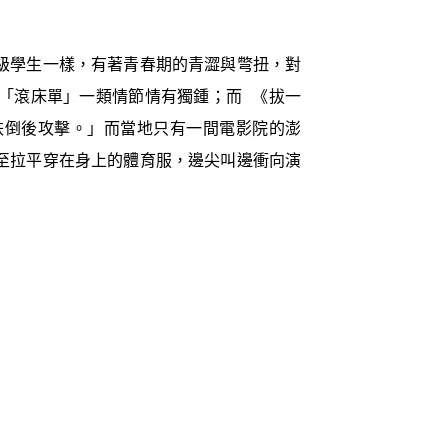
級學生一樣，有著青春期的青澀與彆扭，對
「滾床單」一類情節情有獨鍾；而 《拔一
跌倒後攻擊。」而當地只有一間電影院的澎
至拉平穿在身上的體育服，邊尖叫邊衝向演