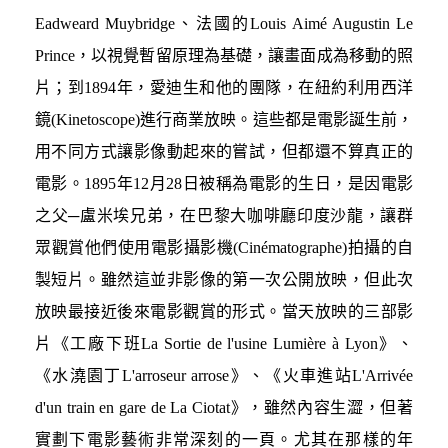
Eadweard Muybridge、法國的Louis Aimé Augustin Le
Prince，以視覺暫留原理為基礎，讓畫面成為移動的照
片；到1894年，愛迪生和他的團隊，在紐約利用西洋
鏡(Kinetoscope)進行商業放映。這些都是電影誕生前，
用不同方式讓影像動起來的嘗試，但都還不算真正的
電影。1895年12月28日被稱為電影的生日，是因電影
之父─盧米埃兄弟，在巴黎大咖啡廳印度沙龍，讓群
眾觀賞他們使用電影攝影機(Cinématographe)拍攝的自
製短片。雖然這並非影像的第一次公開放映，但此次
放映最接近後來電影觀賞的形式。當天放映的三部影
片《工廠下班La Sortie de l'usine Lumière à Lyon》、
《水澆園丁L'arroseur arrose》、《火車進站L'Arrivée
d'un train en gare de La Ciotat》，雖然內容生澀，但著
實劃下電影藝術非常深刻的一頁。尤其在那樣的年