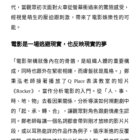
代，當觀眾初次面對火車從螢幕衝過來的驚險感受，
經視覺萌生的壓迫跟刺激，帶來了電影娛樂性的可
能。
電影是一場逃避現實，也反映現實的夢
「電影架構就像內在的骨骼，是組織人體的重要構
成，同時也跟外在緊密相連，而膚髮就是風格。」鄭
秉泓老師接著播放了Q Place表演教室的短片
《Rocker》，當作分析電影的入門。從「人、事、
時、地、物」去看因果關係，分析導演如何規劃劇中
的「起、承、轉、合」，讓觀眾對角色跟劇情產生認
同。鄭老師每講一個名詞都會帶到剛才放映的影片片
段，或以耳熟能詳的作品作為例子，循序漸進的反覆