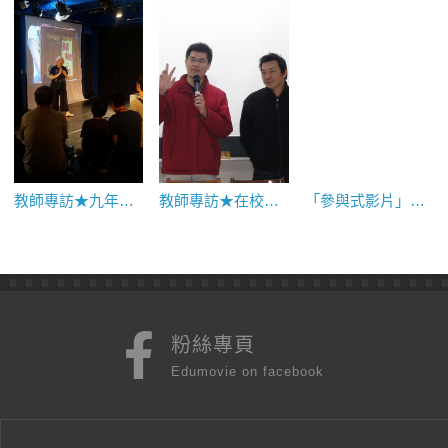
教師專訪★九年一貫裡「藝術與人文」的教學現場：天母國中段世珍老師
教師專訪★在校園中播下民主的種子：專訪新竹高中教師黃大展
「參與式影片」是想像實踐，也是自省回顧─訪李紫彤（下）
粉絲專頁
Edumovie on facebook