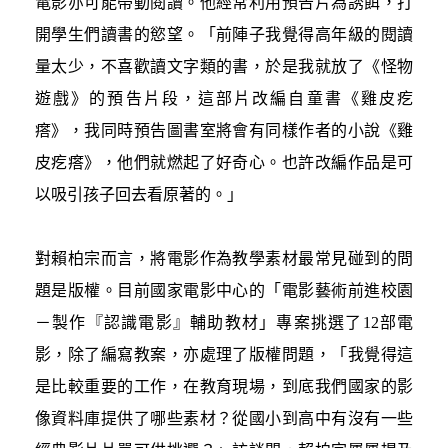
電影亦可能帶動閱讀。他經常利用預告片為誘餌，打
開學生們讀書的慾望。「前陣子我覺得高年級的閱讀
量太少，不喜歡讀文字類的書，於是我就放了《怪物
遊戲》的預告片段，這部片改編自童書《雞皮疙
瘩》，我同時預告圖書室將會有同樣作者的小說《雞
皮疙瘩》，他們就燃起了好奇心。也許改編作品是可
以吸引孩子回去看原著的。」
對賴柏宗而言，將電影作為教學素材最常見碰到的問
題是版權。目前國家電影中心的「電影藝術前進校園
－製作『認識電影』輔助教材」專案挑選了12部電
影，除了編寫教案，亦處理了版權問題，「我覺得這
是比較重要的工作，在教育現場，到底我們國家的影
像資料庫提供了哪些素材？從國小到高中有沒有一些