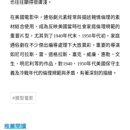
也往往顯得很膚淺。
在美國電影中，通俗劇元素經常與描述親情倫理的素
材結合使用，成為反映美國當時社會家庭倫理規範的
重要片型，尤其到了1940年代末、1950年代初，家庭
通俗劇在不少傑出編導處理下大放異彩，重要的導演
如尼可拉斯
‧
雷、道格拉斯
‧
塞克、威廉
‧
惠勒、文
生
‧
明尼利等的作品，對1940、1950年代美國保守主
義及冷戰年代的倫理規範與矛盾，有著深刻的描繪。
類型電影
推薦閱讀