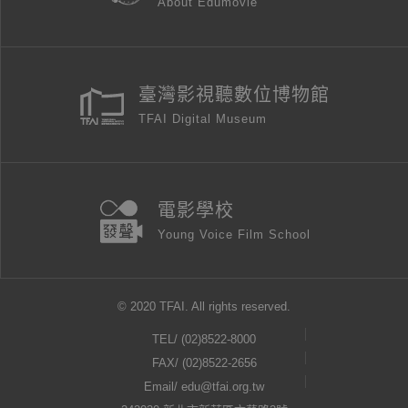
About Edumovie
臺灣影視聽數位博物館
TFAI Digital Museum
電影學校
Young Voice Film School
© 2020 TFAI. All rights reserved.
TEL/
(02)8522-8000
FAX/ (02)8522-2656
Email/
edu@tfai.org.tw