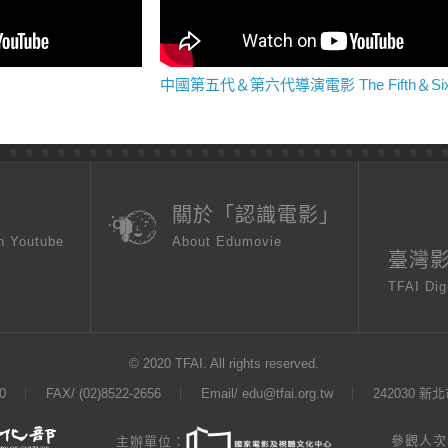
頁
關於「認識電影」
n Youtube
About Edumovie
臺灣
TFAI Dig
© 2020 TFAI. All rights reserved.
0
FAX/ (02)8522-2656
Email/
edu@tfai.org.tw
242030 
參觀人次：
主辦單位：