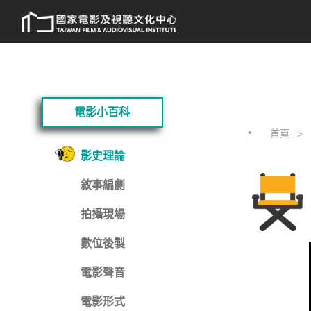
跳
:::
到
主
要
內
容
:::
電影小百科
首頁
影史理論
敘事編劇
拍攝現場
數位後製
電影聲音
電影形式