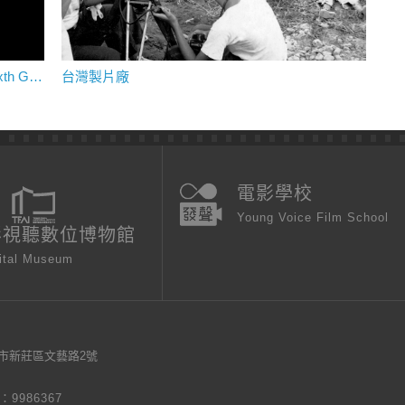
中國第五代＆第六代導演電影 The Fifth＆Sixth Generation
台灣製片廠
電影學校
Young Voice Film School
影視聽數位博物館
ital Museum
新北市新莊區文藝路2號
9986367