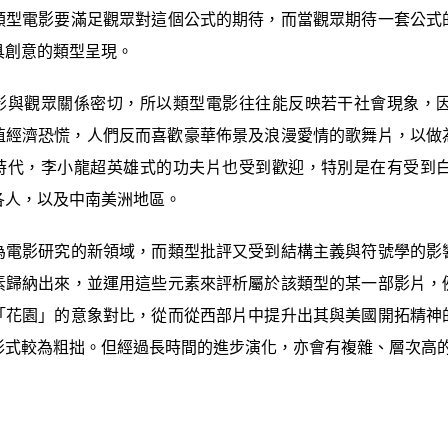
類型電影要滿足觀眾對這個公式的期待，而當觀眾期待一套公式
具創意的類型呈現。
影與觀眾關係密切，所以類型電影往往能反映若干社會現象，
時值經濟恐慌，人們反而喜歡豪華佈景及浪漫愛情的歌舞片，以做
時代，李小龍超英雄式的功夫片也受到歡迎，特別是在有受到
各人，以及中南美洲地區。
為電影研究的新領域，而類型批評又受到結構主義與符號學的影
素歸納出來，並運用這些元素來評析屬於該類型的某一部影片，
「花園」的意象對比，從而從西部片中提升出其與美國開拓精神
形式較為粗拙。但經過長時間的進步演化，亦會有複雜、層次高