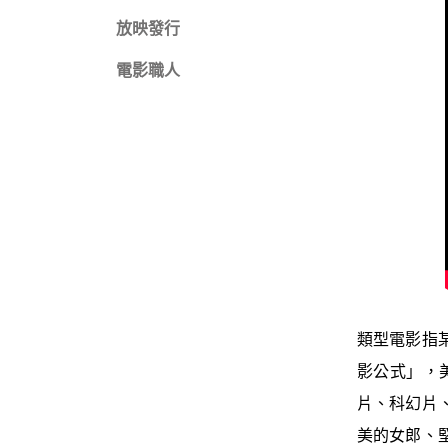
放映發行
電影職人
類型電影指
影公式」，
片、科幻片
美的女郎、