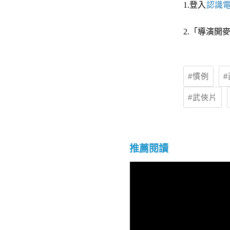
1.登入
認識
2.「導演開
慣例
武俠片
推薦閱讀