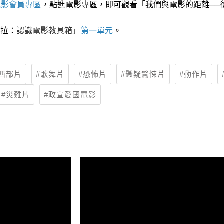
電影會員專區
，點進電影專區，即可觀看「我們與電影的距離──
麥拉：
認識電影教具箱
」
第一單元
。
西部片
歌舞片
恐怖片
懸疑驚悚片
動作片
災難片
政宣愛國電影