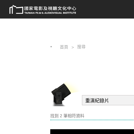
跳
:::
到
主
要
內
容
搜尋
首頁
找到 2 筆相符資料