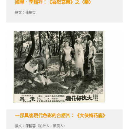
國聯．李翰祥：《喜怒哀樂》之〈樂〉
撰文：陳煒智
一部具後現代色彩的台語片：《大俠梅花鹿》
撰文：陳俊蓉（影評人、策展人）