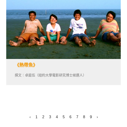
《熱帶魚》
撰文：卓庭伍（紐約大學電影研究博士候選人）
‹
1
2
3
4
5
6
7
8
9
›