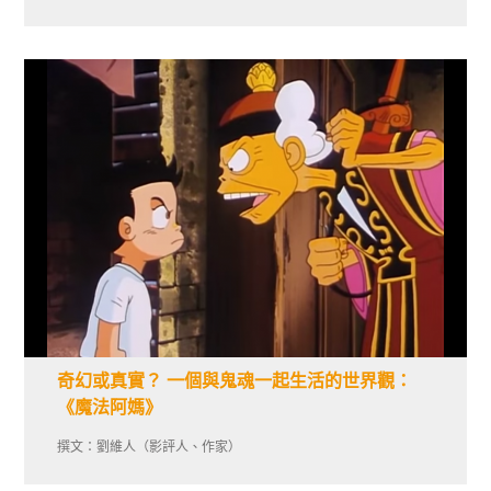
奇幻或真實？ 一個與鬼魂一起生活的世界觀：
《魔法阿媽》
撰文：劉維人（影評人、作家）