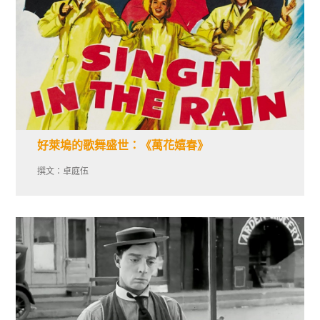
好萊塢的歌舞盛世：《萬花嬉春》
撰文：卓庭伍