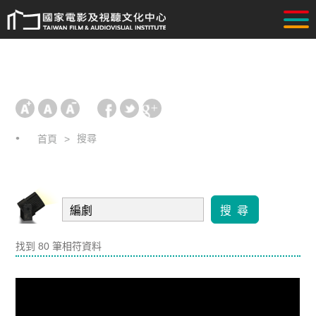
搜尋
首頁
搜 尋
找到 80 筆相符資料