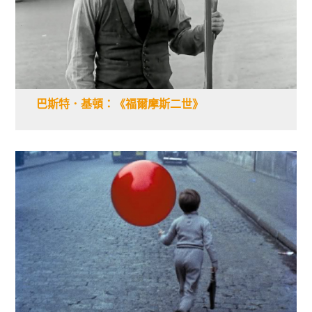
巴斯特．基頓：《福爾摩斯二世》