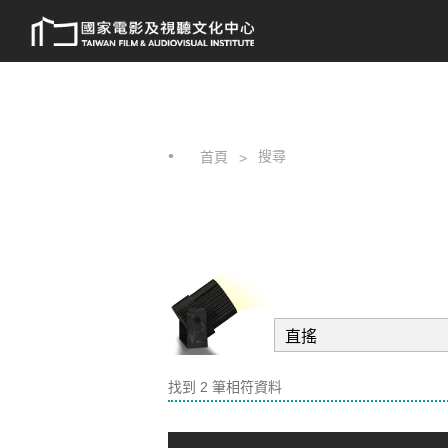
跳
:::
到
主
要
內
容
搜尋
首頁
找到 2 筆相符資料