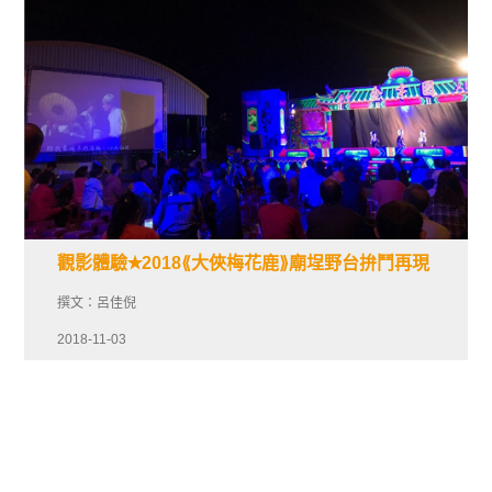
觀影體驗✭2018⟪大俠梅花鹿⟫廟埕野台拚鬥再現
撰文：呂佳倪
2018-11-03