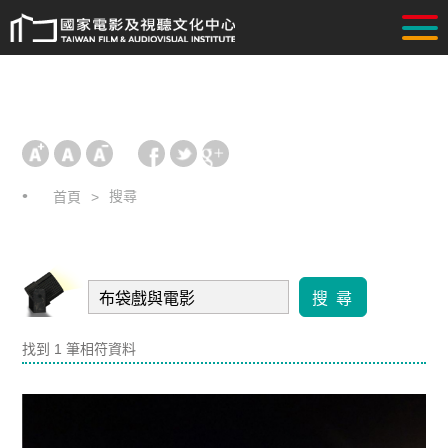
搜尋
首頁
搜 尋
找到 1 筆相符資料