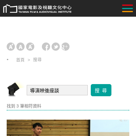
搜尋
首頁
搜 尋
找到 3 筆相符資料