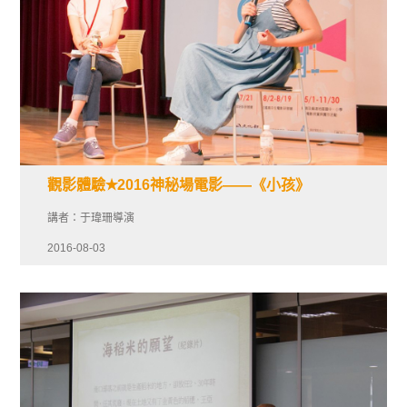
觀影體驗✭2016神秘場電影——《小孩》
講者：于瑋珊導演
2016-08-03