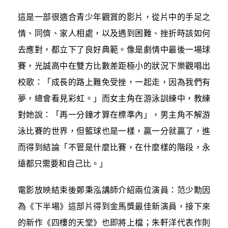
這是一部很適合青少年觀賞的影片，從片中的手足之
情、同儕、家人相處，以及遇到困難、挫折時該如何
去應對，都立下了良好典範。像是劇情中最後一場球
賽，光誠高中在雙方比數差距極小的狀況下樂觀唱出
校歌：「成長的路上難免受挫，一起走，因為我們有
夢，總會看見彩虹。」
而女主角在游泳訓練中，教練
對她說：「再一分鐘才算在標準內」，男主角不解游
泳比賽的世界，但籃球也是一樣，贏一分就贏了，進
而得到結論「不管是什麼比賽，在什麼樣的階段，永
遠都只需要和自己比。」
電影放映結束後鄭秉泓講師介紹兩位演員：范少勳因
為《下半場》這部片得到金馬獎最佳新演員，接下來
的新作《四樓的天堂》也即將上檔；朱軒洋代表作則