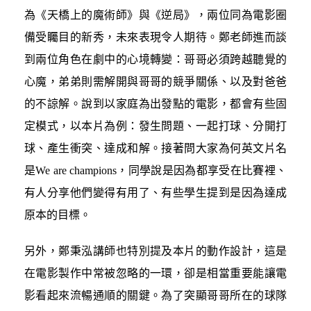
為《天橋上的魔術師》與《逆局》，兩位同為電影圈
備受矚目的新秀，未來表現令人期待。
鄭老師進而談
到兩位角色在劇中的心境轉變：哥哥必須跨越聽覺的
心魔，弟弟則需解開與哥哥的競爭關係、以及對爸爸
的不諒解。
說到以家庭為出發點的電影，都會有些固
定模式，以本片為例：發生問題、一起打球、分開打
球、產生衝突、達成和解。接著問大家為何英文片名
是We are champions，同學說是因為都享受在比賽裡、
有人分享他們變得有用了、有些學生提到是因為達成
原本的目標。
另外，鄭秉泓講師也特別提及本片的動作設計，這是
在電影製作中常被忽略的一環，卻是相當重要能讓電
影看起來流暢通順的關鍵。為了突顯哥哥所在的球隊