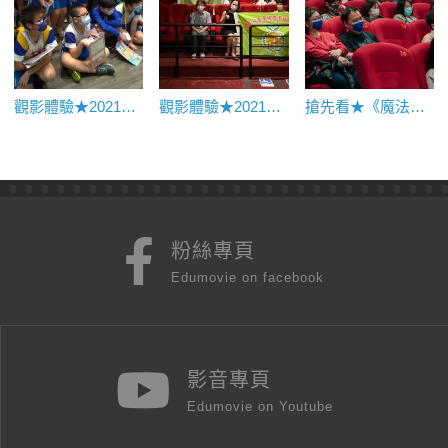
觀影體驗★2021《臺中國際動畫影展：寶貝小宇宙：家庭爆米花》｜烏日國小
觀影體驗★2021《迷雁返家路》映後座談｜羅東高商
搶先看★《魔法阿媽》：相隔二十三年，延續記憶裡的濃濃祖孫情
粉絲專頁
Edumovie on facebook
影音專頁
Edumovie on Youtube