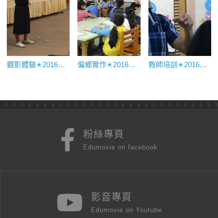
觀影體驗✭2016影像教育資源應用
偏鄉實作✭2016【北區】桃園市壽山國小
教師培訓✭2016教學實務分享
粉絲專頁
Edumovie on facebook
影音專頁
Edumovie on Youtube