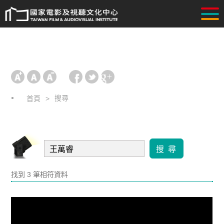
搜尋
首頁
搜 尋
找到 3 筆相符資料