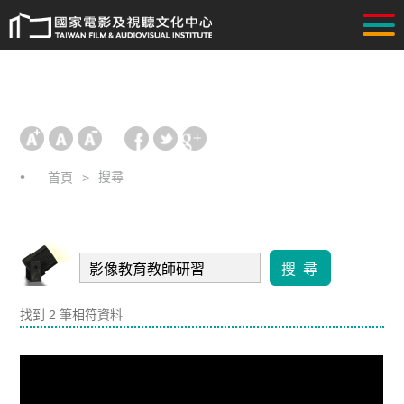
搜尋
首頁
搜 尋
找到 2 筆相符資料