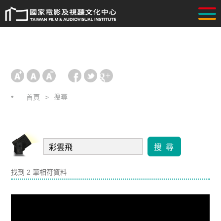
搜尋
首頁
搜 尋
找到 2 筆相符資料