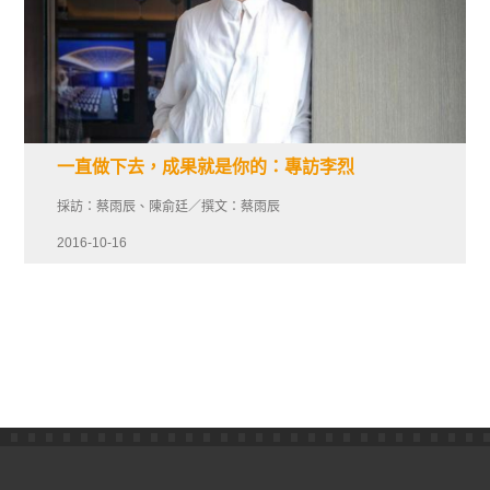
一直做下去，成果就是你的：專訪李烈
採訪：蔡雨辰、陳俞廷／撰文：蔡雨辰
2016-10-16