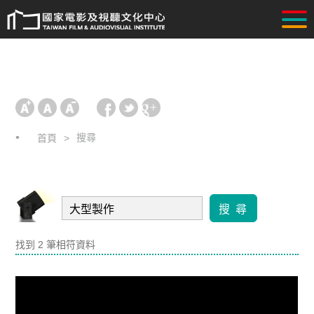
搜尋
首頁
搜 尋
找到 2 筆相符資料