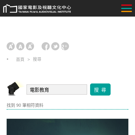
搜尋
首頁
搜 尋
找到 90 筆相符資料