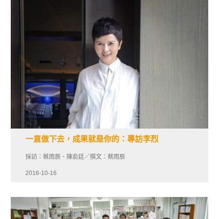
一直做下去，成果就是你的：專訪李烈
採訪：蔡雨辰、陳俞廷／撰文：蔡雨辰
2016-10-16