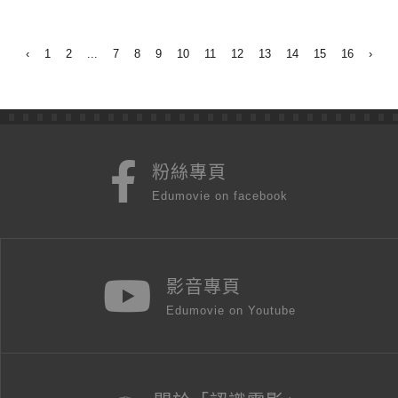
‹
1
2
...
7
8
9
10
11
12
13
14
15
16
›
粉絲專頁
Edumovie on facebook
影音專頁
Edumovie on Youtube