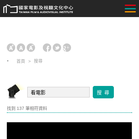
搜尋
首頁
搜 尋
找到 137 筆相符資料