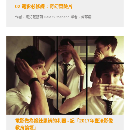
02 電影必修課：奇幻冒險片
作者：黛兒薩瑟蘭 Dale Sutherland 譯者：曾郁翔
電影做為鍛鍊思辨的利器 - 記「2017年臺法影像
教育論壇」