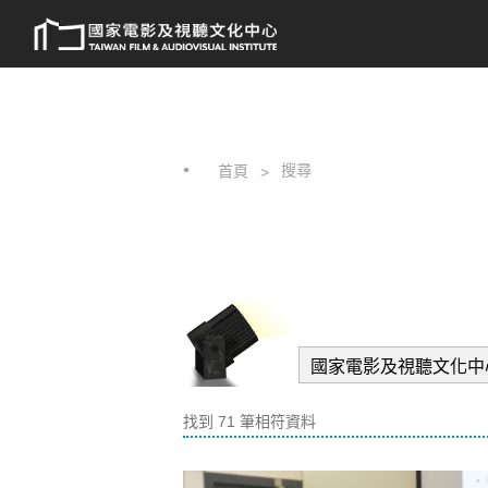
跳
:::
到
主
要
內
容
搜尋
首頁
找到 71 筆相符資料