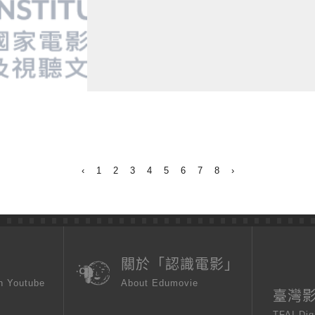
‹
1
2
3
4
5
6
7
8
›
頁
關於「認識電影」
n Youtube
About Edumovie
臺灣
TFAI Dig