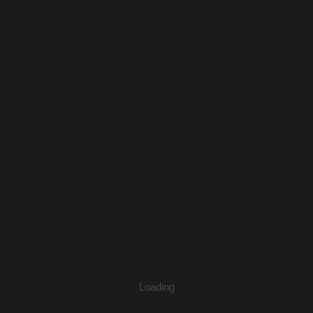
2023 影像教育推薦資源
整理／蔡喻安
Loading