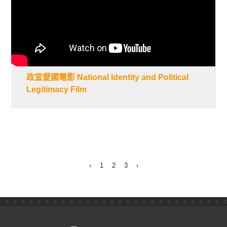
政宣愛國電影 National Identity and Political
Legitimacy Film
‹
1
2
3
›