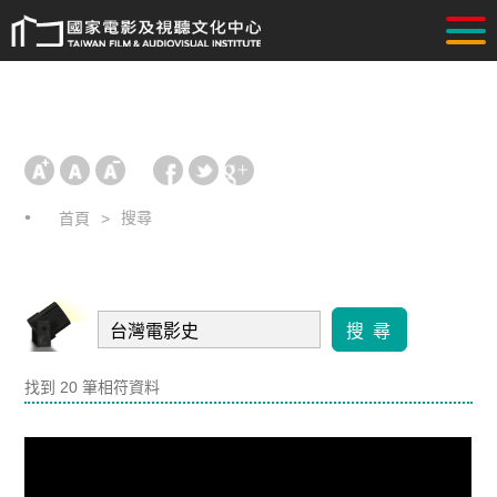
搜尋
首頁
搜 尋
找到 20 筆相符資料