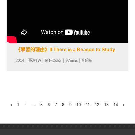
《學習的理由》If There is a Reason to Study
2014 │ 臺灣TW │ 彩色Color │ 97mins │普遍級
‹
1
2
...
5
6
7
8
9
10
11
12
13
14
›