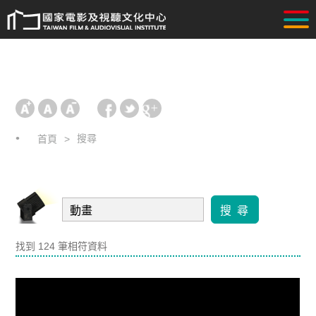
搜尋
首頁
搜 尋
找到 124 筆相符資料